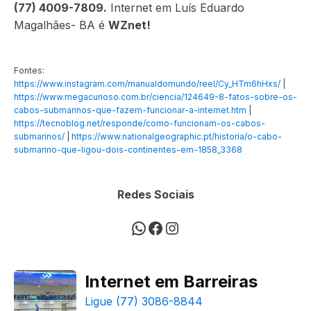
(77) 4009-7809.
Internet em Luís Eduardo
Magalhães- BA é
WZnet!
Fontes:
https://www.instagram.com/manualdomundo/reel/Cy_HTm6hHxs/
|
https://www.megacurioso.com.br/ciencia/124649-8-fatos-sobre-os-
cabos-submarinos-que-fazem-funcionar-a-internet.htm
|
https://tecnoblog.net/responde/como-funcionam-os-cabos-
submarinos/
|
https://www.nationalgeographic.pt/historia/o-cabo-
submarino-que-ligou-dois-continentes-em-1858_3368
Redes Sociais
WhatsApp
Facebook
Instagram
Internet em Barreiras
Ligue (77) 3086-8844