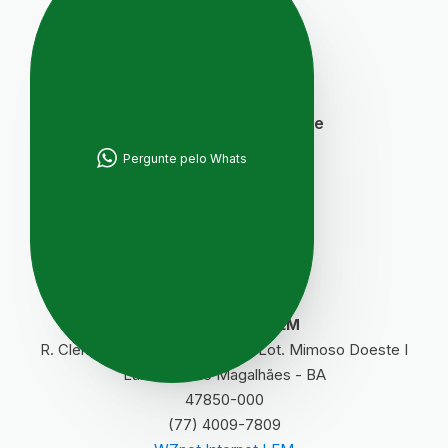
Blog
Sitemap
Segurança e Privacidade
Pergunte pelo Whats
Termos de Uso
Política de Privacidade
Contratos de Serviço
WZnet Internet LEM
R. Cleriston de Andrade, 1556 - Lot. Mimoso Doeste I
Luís Eduardo Magalhães - BA
47850-000
(77) 4009-7809