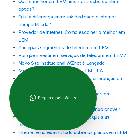
Qual é melhor em LEM: internet a cabo ou fibra
óptica?
Qual a diferença entre link dedicado e internet
compartilhada?
Provedor de internet: Como escolher o melhor em
LEM
Principais segmentos de telecom em LEM
Por que investir em serviços de telecom em LEM?
Novo Site Institucional WZnet é Lançado
Melhor Opção de Internet em LEM - BA
Link dedicado e ADSL: entenda as diferenças em
LEM
Internet fibra óptica x internet via rádio: tem
Pergunte pelo Whats
diferença?
Internet fibra óptica na Bahia cai quando chove?
Internet fibra óptica e banda larga: quais as
diferenças?
Internet empresarial: tudo sobre os planos em LEM