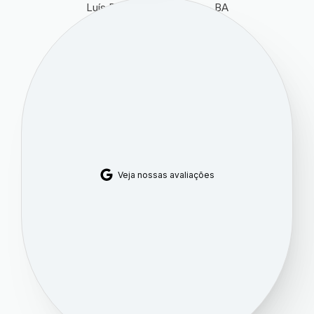
Luís Eduardo Magalhães - BA
47850-000
(77) 4009-7809
WZnet Internet LEM
Veja nossas avaliações