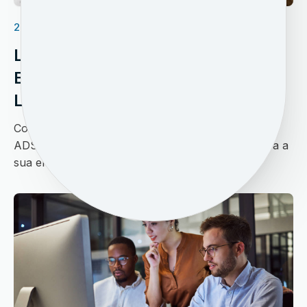
27/07/2023
LINK DEDICADO E ADSL:
ENTENDA AS DIFERENÇAS EM
LEM
Conheça todos os detalhes sobre Link dedicado e
ADSL e saiba como escolher a melhor opção para a
sua empresa em LEM...